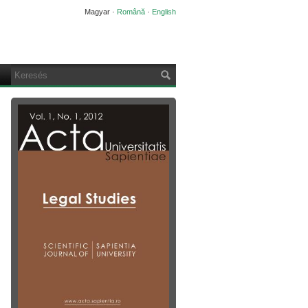
Magyar
·
Română
·
English