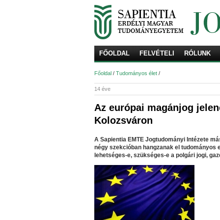
FŐOLDAL
FELVÉTELI
RÓLUNK
Főoldal
/
Tudományos élet
/
14 éve
Az európai magánjog jelen
Kolozsváron
A Sapientia EMTE Jogtudományi Intézete máso
négy szekcióban hangzanak el tudományos el
lehetséges-e, szükséges-e a polgári jogi, gaz