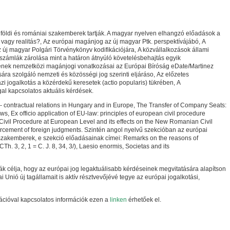
földi és romániai szakemberek tartják. A magyar nyelven elhangzó előadások a
vagy realitás?, Az európai magánjog az új magyar Ptk. perspektívájábó, A
z új magyar Polgári Törvénykönyv kodifikációjára, A közvállalkozások állami
zámlák zárolása mint a határon átnyúló követelésbehajtás egyik
nek nemzetközi magánjogi vonatkozásai az Európai Bíróság eDate/Martinez
sára szolgáló nemzeti és közösségi jog szerinti eljáráso, Az előzetes
zi jogalkotás a közérdekű keresetek (actio popularis) tükrében, A
gal kapcsolatos aktuális kérdések.
- contractual relations in Hungary and in Europe, The Transfer of Company Seats:
, Ex officio application of EU-law: principles of european civil procedure
 Civil Procedure at European Level and its effects on the New Romanian Civil
orcement of foreign judgments. Szintén angol nyelvű szekcióban az európai
 szakemberek, e szekció előadásainak címei: Remarks on the reasons of
Th. 3, 2, 1 = C. J. 8, 34, 3/), Laesio enormis, Societas and its
k célja, hogy az európai jog legaktuálisabb kérdéseinek megvitatására alapítson
Unió új tagállamait is aktív résztvevőjévé tegye az európai jogalkotási,
rációval kapcsolatos információk ezen a
linken
érhetőek el.