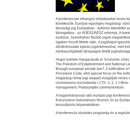
A konferencián elhangzó előadásokat neves kü
következők: Európai egységes magánjog: vízió 
társasági jog Európában - különös tekintettel a
támogatása - az ÁGÉSZ/ÁÉSZ reformja, A banks
eszköze, Személyhez fűződő jogok megsértésé
ügyben hozott ítélete után, A jogállapot igazolá
döntéshozatali eljárás jogértelmezése, mint kvá
médiaszolgáltató társaságok feletti joghatóság
Angol nyelven hangazanak el: Economic crisis 
The Freedom of Establishment and National Laws
through european private law?, Codification of
Procedure Code, whit special focus on the enf
magánjog római jogi alapjait vizsgálják neves
commissoria rescindenda ( CTh. 3, 2, 1 /=Brev. C
management, Praesumptio commorientium.
A hagyományossá váló európai jogi konferenciá
Kolozsváron tudományos fórumot, és az Európai 
konzultációs folyamatokban.
A konferencia részletes programja és a regiszt