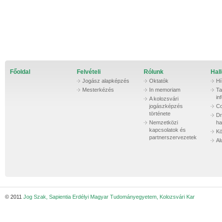
Főoldal
Felvételi
Rólunk
Hall
Jogász alapképzés
Oktatók
Hí
Mesterkézés
In memoriam
Ta
in
A kolozsvári
jogászképzés
Co
története
Dr
Nemzetközi
ha
kapcsolatok és
Kö
partnerszervezetek
Al
© 2011
Jog Szak, Sapientia Erdélyi Magyar Tudományegyetem, Kolozsvári Kar