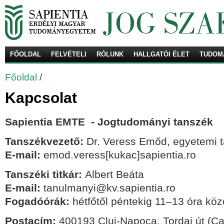
FŐOLDAL
FELVÉTELI
RÓLUNK
HALLGATÓI ÉLET
TUDOM
Ke
Főoldal
/
Kapcsolat
Sapientia EMTE - Jogtudományi tanszék
Tanszékvezető:
Dr. Veress Emőd, egyetemi t
E-mail:
emod.veress[kukac]sapientia.ro
Tanszéki titkár:
Albert Beáta
E-mail:
tanulmanyi@kv.sapientia.ro
Fogadóórák:
hétfőtől péntekig 11–13 óra köz
Postacím:
400193 Cluj-Napoca, Tordai út (Cale