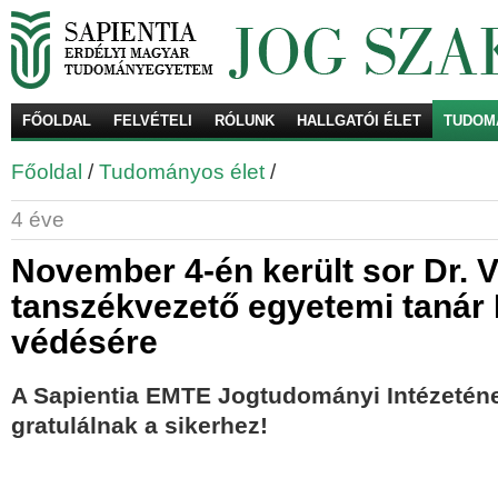
FŐOLDAL
FELVÉTELI
RÓLUNK
HALLGATÓI ÉLET
TUDOM
Ke
Főoldal
/
Tudományos élet
/
4 éve
November 4-én került sor Dr.
tanszékvezető egyetemi tanár
védésére
A Sapientia EMTE Jogtudományi Intézetén
gratulálnak a sikerhez!