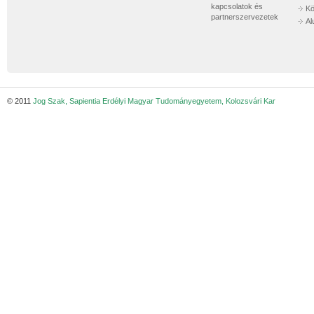
kapcsolatok és
Kö
partnerszervezetek
Al
© 2011
Jog Szak, Sapientia Erdélyi Magyar Tudományegyetem, Kolozsvári Kar