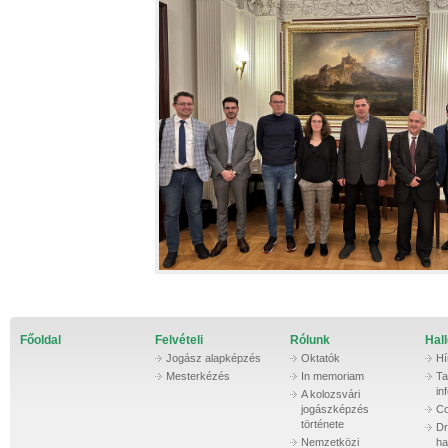
Főoldal
Felvételi
Rólunk
Hall
Jogász alapképzés
Oktatók
Hí
Mesterkézés
In memoriam
Ta
in
A kolozsvári
jogászképzés
Co
története
Dr
Nemzetközi
ha