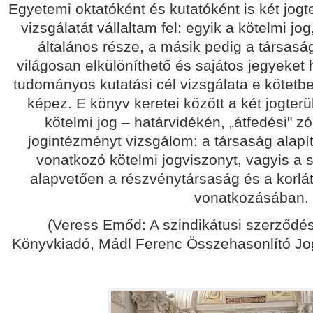
Egyetemi oktatóként és kutatóként is két jogt
vizsgálatát vállaltam fel: egyik a kötelmi jo
általános része, a másik pedig a társaság
világosan elkülöníthető és sajátos jegyeket 
tudományos kutatási cél vizsgálata e kötet
képez. E könyv keretei között a két jogterü
kötelmi jog
– határvidékén,
„átfedési" z
jogintézményt vizsgálom: a társaság alap
vonatkozó kötelmi jogviszonyt, vagyis a s
alapvetően a részvénytársaság és a korlát
vonatkozásában.
(Veress Emőd: A szindikátusi szerződ
Könyvkiadó, Mádl Ferenc Összehasonlító Jog