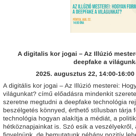
A digitalis kor jogai – Az Illúzió meste
deepfake a világunk
2025. augusztus 22, 14:00-16:00 
A digitális kor jogai – Az Illúzió mesterei: Ho
világunkat? című előadásra mindenkit szeretet
szeretne megtudni a deepfake technológia rejt
beszélgetés könnyed, érthető stílusban tárja 
technológia hogyan alakítja a médiát, a politik
hétköznapjainkat is. Szó esik a veszélyekről
figyelnünk, de bemutatunk néhány pozitív lehe