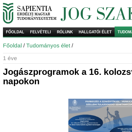
FŐOLDAL
FELVÉTELI
RÓLUNK
HALLGATÓI ÉLET
TUDOM
Ke
Főoldal
/
Tudományos élet
/
1 éve
Jogászprogramok a 16. kolozs
napokon