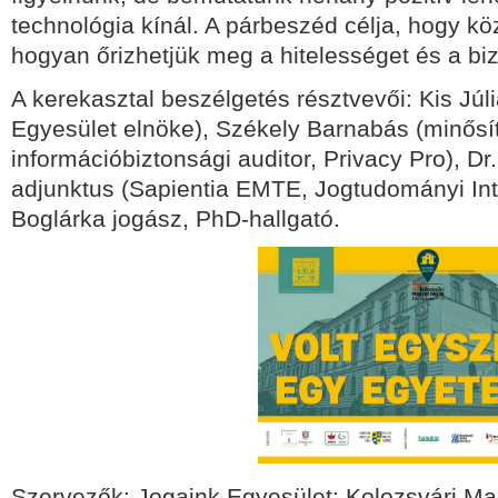
technológia kínál. A párbeszéd célja, hogy k
hogyan őrizhetjük meg a hitelességet és a biz
A kerekasztal beszélgetés résztvevői: Kis Júl
Egyesület elnöke), Székely Barnabás (minősít
információbiztonsági auditor, Privacy Pro), Dr
adjunktus (Sapientia EMTE, Jogtudományi Inté
Boglárka jogász, PhD-hallgató.
Szervezők: Jogaink Egyesület; Kolozsvári M