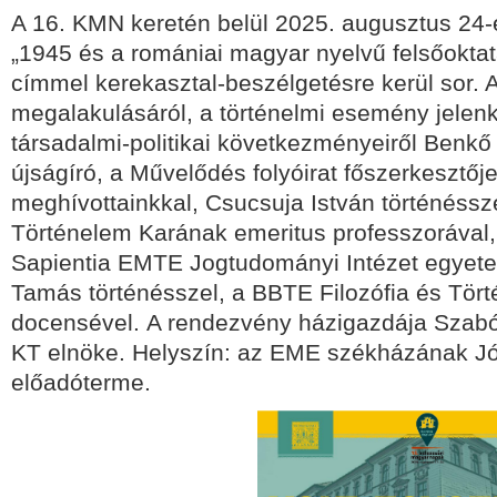
A 16. KMN keretén belül 2025. augusztus 24-é
„1945 és a romániai magyar nyelvű felsőokt
címmel kerekasztal-beszélgetésre kerül sor. 
megalakulásáról, a történelmi esemény jelenkor
társadalmi-politikai következményeiről Benkő
újságíró, a Művelődés folyóirat főszerkesztőj
meghívottainkkal, Csucsuja István történéssze
Történelem Karának emeritus professzorával, 
Sapientia EMTE Jogtudományi Intézet egyete
Tamás történésszel, a BBTE Filozófia és Tö
docensével.
A rendezvény házigazdája Szabó 
KT elnöke.
Helyszín: az EME székházának Jók
előadóterme.