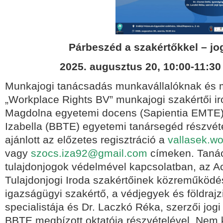
Párbeszéd a szakértőkkel – jo
2025. augusztus 20,
10:00-11:30 
Munkajogi tanácsadás munkavállalóknak és 
„Workplace Rights BV” munkajogi szakértői iro
Magdolna egyetemi docens (Sapientia EMTE)
Izabella (BBTE) egyetemi tanársegéd részvét
ajánlott az előzetes regisztráció a
vallasek.w
vagy
szocs.iza92@gmail.com
címeken. Tanác
tulajdonjogok védelmével kapcsolatban, az A
Tulajdonjogi Iroda szakértőinek közreműködés
igazságügyi szakértő, a védjegyek és földrajz
specialistája és Dr. Laczkó Réka, szerzői jogi
BBTE megbízott oktatója részvételével. Nem k