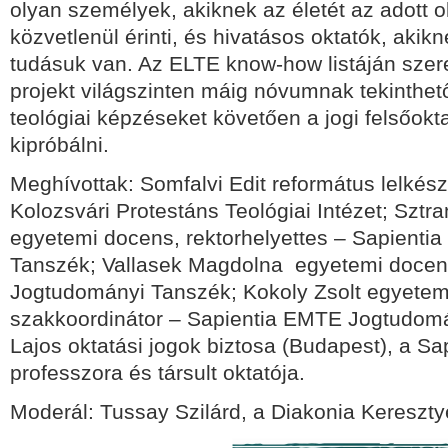
olyan személyek, akiknek az életét az adott o
közvetlenül érinti, és hivatásos oktatók, akik
tudásuk van. Az ELTE know-how listáján szer
projekt világszinten máig nóvumnak tekinthe
teológiai képzéseket követően a jogi felsőokt
kipróbálni.
Meghívottak: Somfalvi Edit református lelkés
Kolozsvári Protestáns Teológiai Intézet; Sztran
egyetemi docens, rektorhelyettes – Sapient
Tanszék; Vallasek Magdolna egyetemi docen
Jogtudományi Tanszék; Kokoly Zsolt egyetem
szakkoordinátor – Sapientia EMTE Jogtudom
Lajos oktatási jogok biztosa (Budapest), a Sap
professzora és társult oktatója.
Moderál: Tussay Szilárd, a Diakonia Kereszty