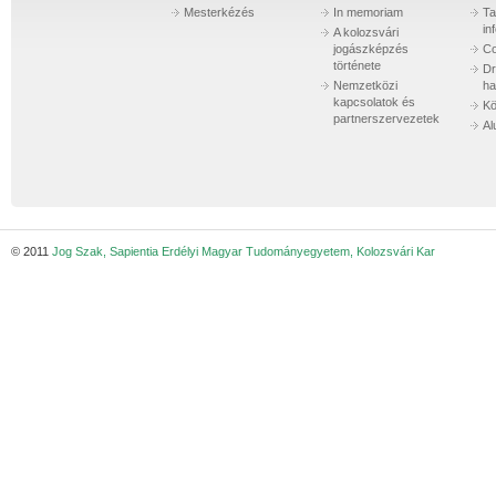
Mesterkézés
In memoriam
Ta
in
A kolozsvári
jogászképzés
Co
története
Dr
Nemzetközi
ha
kapcsolatok és
Kö
partnerszervezetek
Al
© 2011
Jog Szak, Sapientia Erdélyi Magyar Tudományegyetem, Kolozsvári Kar