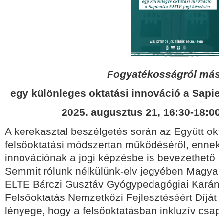
Fogyatékosságról má
egy különleges oktatási innováció a Sapi
2025. augusztus 21, 16:30-18:0
A kerekasztal beszélgetés során az Együtt okt
felsőoktatási módszertan működéséről, enne
innovációnak a jogi képzésbe is bevezethető l
Semmit rólunk nélkülünk-elv jegyében Magya
ELTE Bárczi Gusztáv Gyógypedagógiai Karán 
Felsőoktatás Nemzetközi Fejlesztéséért Díját
lényege, hogy a felsőoktatásban inkluzív csa