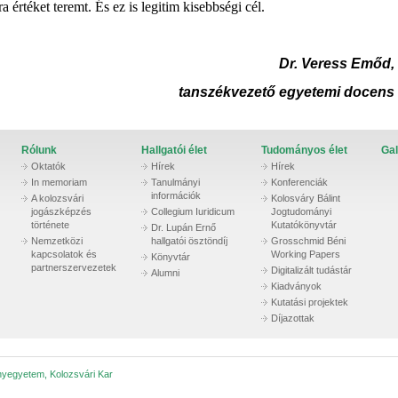
rtéket teremt. És ez is legitim kisebbségi cél.
Dr. Veress Emőd,
tanszékvezető egyetemi docens
Rólunk
Hallgatói élet
Tudományos élet
Gal
Oktatók
Hírek
Hírek
In memoriam
Tanulmányi
Konferenciák
információk
A kolozsvári
Kolosváry Bálint
jogászképzés
Collegium Iuridicum
Jogtudományi
története
Kutatókönyvtár
Dr. Lupán Ernő
Nemzetközi
hallgatói ösztöndíj
Grosschmid Béni
kapcsolatok és
Working Papers
Könyvtár
partnerszervezetek
Digitalizált tudástár
Alumni
Kiadványok
Kutatási projektek
Díjazottak
nyegyetem, Kolozsvári Kar