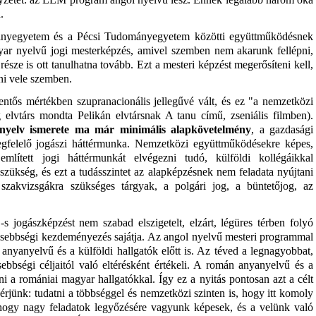
.
nyegyetem és a Pécsi Tudományegyetem közötti együttműködésnek
ar nyelvű jogi mesterképzés, amivel szemben nem akarunk fellépni,
 része is ott tanulhatna tovább. Ezt a mesteri képzést megerősíteni kell,
ni vele szemben.
lentős mértékben szupranacionális jellegűvé vált, és ez "a nemzetközi
elvtárs mondta Pelikán elvtársnak A tanu című, zseniális filmben).
nyelv ismerete ma már minimális alapkövetelmény
, a gazdasági
egfelelő jogászi háttérmunka. Nemzetközi együttműködésekre képes,
mlített jogi háttérmunkát elvégezni tudó, külföldi kollégáikkal
zükség, és ezt a tudásszintet az alapképzésnek nem feladata nyújtani
 szakvizsgákra szükséges tárgyak, a polgári jog, a büntetőjog, az
 jogászképzést nem szabad elszigetelt, elzárt, légüres térben folyó
kisebbségi kezdeményezés sajátja. Az angol nyelvű mesteri programmal
nyanyelvű és a külföldi hallgatók előtt is. Az téved a legnagyobbat,
sebbségi céljaitól való eltérésként értékeli. A román anyanyelvű és a
ni a romániai magyar hallgatókkal. Így ez a nyitás pontosan azt a célt
l érjünk: tudatni a többséggel és nemzetközi szinten is, hogy itt komoly
hogy nagy feladatok legyőzésére vagyunk képesek, és a velünk való