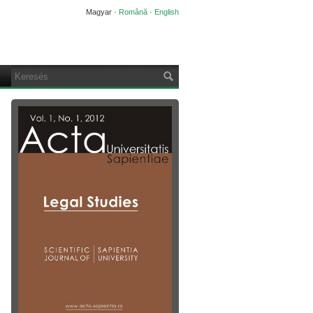
Magyar
·
Română
·
English