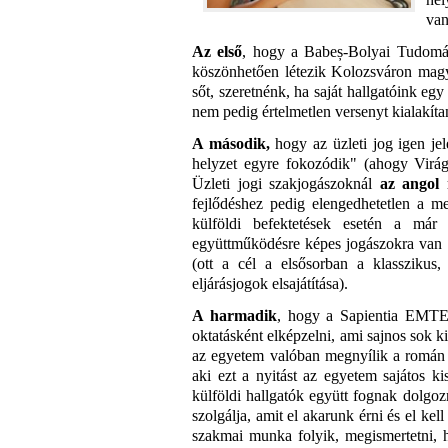
van
Az első
, hogy a Babeș-Bolyai Tudomá
köszönhetően létezik Kolozsváron magy
sőt, szeretnénk, ha saját hallgatóink egy
nem pedig értelmetlen versenyt kialakíta
A második
,
hogy az üzleti jog igen je
helyzet egyre fokozódik" (ahogy Virág 
Üzleti jogi szakjogászoknál
az angol 
fejlődéshez pedig elengedhetetlen a m
külföldi befektetések esetén a már e
együttműködésre képes jogászokra van s
(ott a cél a elsősorban a klasszikus,
eljárásjogok elsajátítása).
A harmadik
, hogy a Sapientia EMTE-s
oktatásként elképzelni, ami sajnos sok 
az egyetem valóban megnyílik a román a
aki ezt a nyitást az egyetem sajátos ki
külföldi hallgatók együtt fognak dolgoz
szolgálja, amit el akarunk érni és el kel
szakmai munka folyik, megismertetni, 