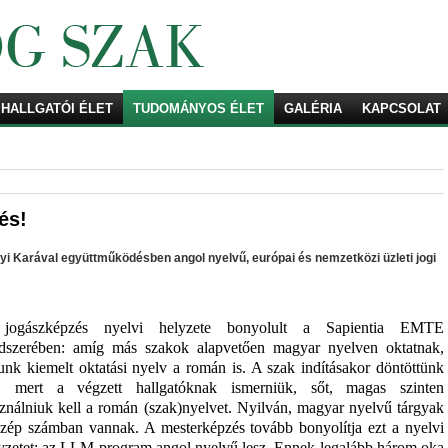
HALLGATÓI ÉLET
TUDOMÁNYOS ÉLET
Keresés
GALÉRIA
KAPCSOLAT
és!
 Karával együttműködésben angol nyelvű, európai és nemzetközi üzleti jogi
jogászképzés nyelvi helyzete bonyolult a Sapientia EMTE
dszerében: amíg más szakok alapvetően magyar nyelven oktatnak,
unk kiemelt oktatási nyelv a román is. A szak indításakor döntöttünk
y, mert a végzett hallgatóknak ismerniük, sőt, magas szinten
ználniuk kell a román (szak)nyelvet. Nyilván, magyar nyelvű tárgyak
szép számban vannak. A mesterképzés tovább bonyolítja ezt a nyelvi
yzetet: az LLM program angol nyelvű lesz. Ennek legalább három oka