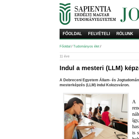
FŐOLDAL
FELVÉTELI
RÓLUNK
Főoldal
/
Tudományos élet
/
11 éve
Indul a mesteri (LLM) képz
A Debreceni Egyetem Állam- és Jogtudományi
mesterképzés (LLM) indul Kolozsváron.
A 
ren
nál
íg
has
is 
hel