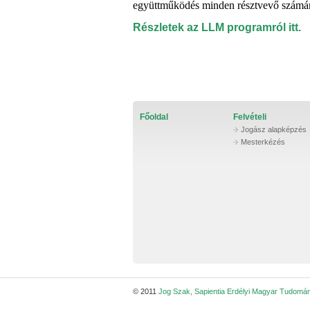
együttműködés minden résztvevő számára é
Részletek az LLM programról itt.
Főoldal
Felvételi
Jogász alapképzés
Mesterkézés
© 2011
Jog Szak, Sapientia Erdélyi Magyar Tudomá