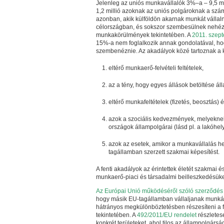
Jelenleg az uniós munkavállalók 3%–a –
9,5 mi
1,2 millió azoknak az uniós polgároknak a szá
azonban, akik külföldön akarnak munkát vállal
célországban, és sokszor szembesülnek nehézs
munkakörülmények tekintetében. A
2011. szept
15%-a nem foglalkozik annak gondolatával, hogy
szembenéznie. Az akadályok közé tartoznak a 
eltérő munkaerő-felvételi feltételek,
az a tény, hogy egyes állások betöltése ál
eltérő munkafeltételek (fizetés, beosztás) 
azok a szociális kedvezmények, melyeknek f
országok állampolgárai (lásd pl. a lakóhely
azok az esetek, amikor a munkavállalás he
tagállamban szerzett szakmai képesítést.
A fenti akadályok az érintettek életét szakmai 
munkaerő-piaci és társadalmi beilleszkedésük
Az Európai Unió működéséről szóló szerződés
hogy másik EU-tagállamban vállaljanak munkát.
hátrányos megkülönböztetésben részesíteni a fo
tekintetében. A
492/2011/EU rendelet
részletes
konkrét területeket, ahol tilos az állampolgárs