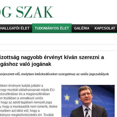
HALLGATÓI ÉLET
TUDOMÁNYOS ÉLET
Keresés
GALÉRIA
KAPCSOLAT
Bizottság nagyobb érvényt kíván szerezni a
gáshoz való jogának
terjesztett elő, melyben intézkedéseket szorgalmaz az uniós jogszabályok
bben érvényre tudják juttatni a
t, hogy munkát vállalhassanak másik EU-
a közszférában és a magánszférában
en tisztában a vonatkozó uniós
, hogy az adott tagállam nemzeti joga
y, hogy a munkaadók nem ismerik, illetve
setben azt idézi elő, hogy a
átrányos megkülönböztetés éri. Tovább