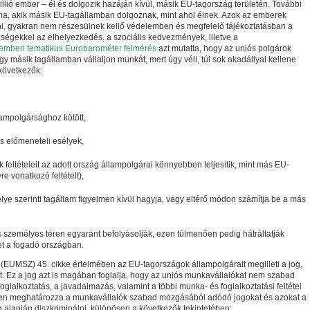
llió ember – él és dolgozik hazáján kívül, másik EU-tagország területén. További
ma, akik másik EU-tagállamban dolgoznak, mint ahol élnek. Azok az emberek
ni, gyakran nem részesülnek kellő védelemben és megfelelő tájékoztatásban a
égekkel az elhelyezkedés, a szociális kedvezmények, illetve a
emberi tematikus Eurobarométer felmérés
azt mutatta, hogy az uniós polgárok
 másik tagállamban vállaljon munkát, mert úgy véli, túl sok akadállyal kellene
következők:
lampolgársághoz kötött,
és előmeneteli esélyek,
eltételeit az adott ország állampolgárai könnyebben teljesítik, mint más EU-
re vonatkozó feltételt),
lye szerinti tagállam figyelmen kívül hagyja, vagy eltérő módon számítja be a más
és személyes téren egyaránt befolyásolják, ezen túlmenően pedig hátráltatják
et a fogadó országban.
(EUMSZ) 45. cikke értelmében az EU-tagországok állampolgárait megilleti a jog,
 Ez a jog azt is magában foglalja, hogy az uniós munkavállalókat nem szabad
glalkoztatás, a javadalmazás, valamint a többi munka- és foglalkoztatási feltétel
en meghatározza a munkavállalók szabad mozgásából adódó jogokat és azokat a
ág alapján diszkriminálni, különösen a következők tekintetében: