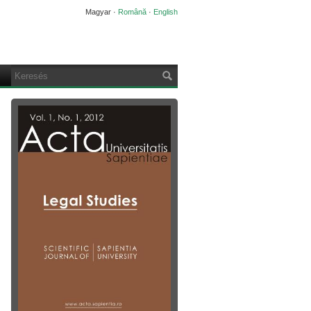
Magyar
·
Română
·
English