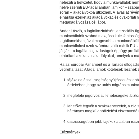
nehezíti a helyzetet, hogy a munkavállalók nem 
helye szerinti EU-tagállamban, amikor – szab
során – akadályokba ütköznek. A javaslat révén
elhárítsa ezeket az akadályokat, és gyakorlat
megakadályozása céljából.
Andor László, a foglalkoztatásért, a szociális ü
munkavállalók szabad mozgása kulcsfontosság
tagállamokban jóval magasabb a munkanélkülis
munkavállalást azok számára, akik másik EU-t
jól jár – a tagállami gazdaságok éppúgy profitá
elhárítani azokat az akadályokat, amelyek a má
Ha az Európai Parlament és a Tanács elfogadja,
végrehajtását. A tagállamok kötelesek lesznek a
tájékoztatással, segítségnyújtással és ta
érdekében, hogy az uniós migráns munkavá
megfelelő jogorvoslati lehetőségeket bizto
lehetővé tegyék a szakszervezetek, a civils
hátrányos megkülönböztetést elszenvedő
összességében jobb tájékoztatásban része
Előzmények