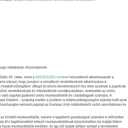
ogy oktatásban részesüljenek.
ődés 45. cikke, mind a
492/2011/EU rendelet
közvetlenül alkalmazandó a
arra irányul, hogy javuljon a vonatkozó rendelkezések alkalmazása a
hivatott elősegíteni: átfogó és közös keretrendszert hoz létre azoknak a jogoknak
élzó rendelkezések és intézkedések vonatkozásában, amelyeket az uniós
való jogukat gyakorló uniós munkavállalók és családtagjaik számára. A
ések őreként – szükség esetén a jövőben is kötelezettségszegési eljárást indít azok
 összhangba nemzeti jogukat az Európai Unió működéséről szóló szerződéssel és
az érintett munkavállalók, hanem a tagállami gazdaságok számára is előnyöket
más EU-tagállamokból érkező munkavállalóknak köszönhetően be tudják tölteni
hazai munkavállalók körében, és így elő tudják állítani azokat a termékeket