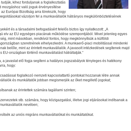
tudják, kihez forduljanak a foglalkoztatás
ad mozgáshoz való joguk érvényesítése
 az Európai Bizottság arra törekszik, hogy
i megoldásokat vázoljon fel a munkavállalók hátrányos megkülönböztetésének
gyekért és a társadalmi befogadásért felelős biztos így nyilatkozott:
„A
ú elv az EU egységes piacának működése szempontjából. Mivel jelenleg egyes
ég, mint másokban, rendkívül fontos, hogy megkönnyítsük a külföldi
agországban szeretnének elhelyezkedni. A munkaerő-piaci mobilitással mindenki
lnak belőle, mint az érintett munkavállalók. A javasolt intézkedések segítenek majd
s EU-országban történő munkavállalást hátráltatják.”
 a javaslat elő fogja segíteni a hatályos jogszabályok tényleges és hatékony
rra, hogy:
nácsadással foglalkozó nemzeti kapcsolattartó pontokat hozzanak létre annak
llalók és munkáltatók jobban megismerjék az őket megillető jogokat;
sítsanak az érintettek számára tagállami szinten;
zervezetek stb. számára, hogy közigazgatási, illetve jogi eljárásokat indítsanak a
 munkavállalók nevében;
sítsék az uniós migráns munkavállalókat és munkáltatókat.