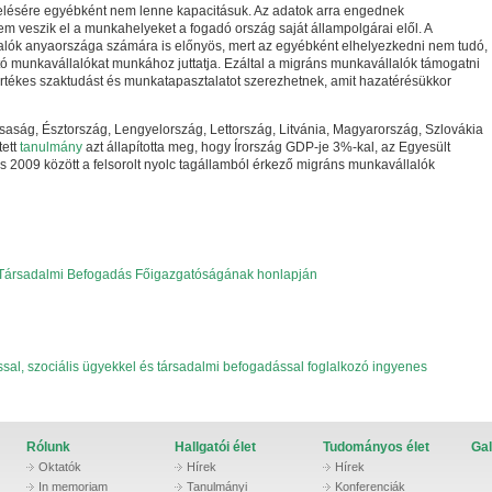
melésére egyébként nem lenne kapacitásuk. Az adatok arra engednek
m veszik el a munkahelyeket a fogadó ország saját állampolgárai elől. A
alók anyaországa számára is előnyös, mert az egyébként elhelyezkedni nem tudó,
tó munkavállalókat munkához juttatja. Ezáltal a migráns munkavállalók támogatni
értékes szaktudást és munkatapasztalatot szerezhetnek, amit hazatérésükkor
saság, Észtország, Lengyelország, Lettország, Litvánia, Magyarország, Szlovákia
tett
tanulmány
azt állapította meg, hogy Írország GDP-je 3%-kal, az Egyesült
s 2009 között a felsorolt nyolc tagállamból érkező migráns munkavállalók
 a Társadalmi Befogadás Főigazgatóságának honlapján
ással, szociális ügyekkel és társadalmi befogadással foglalkozó ingyenes
Rólunk
Hallgatói élet
Tudományos élet
Gal
Oktatók
Hírek
Hírek
In memoriam
Tanulmányi
Konferenciák