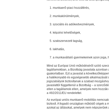
munkaerő-piaci hozzáférés,
munkakörülmények,
szociális és adókedvezmények,
képzési lehetőségek,
szakszervezeti tagság,
lakhatás,
a munkavállaló gyermekeinek azon joga, h
Mind az Európai Unió működéséről szóló szerz
tagállamokban, a Bizottság javaslata azonban 
gyakorlatban. Ezt a javaslat a következőképpen 
a hatékonyabb és egységesebb alkalmazását c
jogszabályok biztosítanak a szabad mozgáshoz 
javaslattól függetlenül a Bizottság – a szerződ
ellen a tagállamok ellen, amelyek nem hozzák
a 492/2011/EU rendelettel.
Az európai uniós munkaerő-mobilitás nemcsak 
biztosít. A fogadó országban működő cégek a 
azokat az állásokat, amelyek nem népszerűek a 