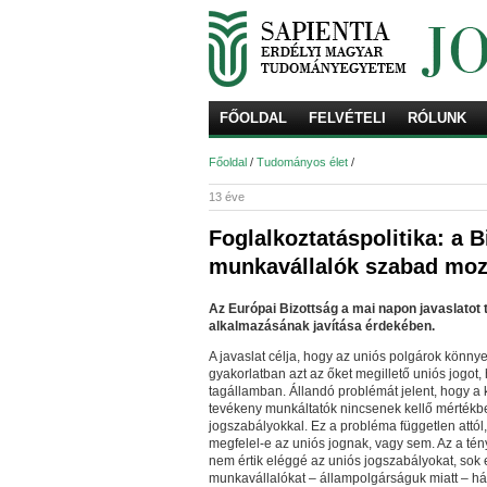
FŐOLDAL
FELVÉTELI
RÓLUNK
Főoldal
/
Tudományos élet
/
13 éve
Foglalkoztatáspolitika: a 
munkavállalók szabad moz
Az Európai Bizottság a mai napon javaslatot 
alkalmazásának javítása érdekében.
A javaslat célja, hogy az uniós polgárok könnye
gyakorlatban azt az őket megillető uniós jogo
tagállamban. Állandó problémát jelent, hogy 
tevékeny munkáltatók nincsenek kellő mértékb
jogszabályokkal. Ez a probléma független attól
megfelel-e az uniós jognak, vagy sem. Az a tén
nem értik eléggé az uniós jogszabályokat, sok e
munkavállalókat – állampolgárságuk miatt – h