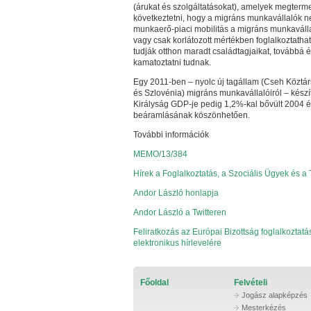
(árukat és szolgáltatásokat), amelyek megter
következtetni, hogy a migráns munkavállalók ne
munkaerő-piaci mobilitás a migráns munkaváll
vagy csak korlátozott mértékben foglalkoztatha
tudják otthon maradt családtagjaikat, továbbá 
kamatoztatni tudnak.
Egy 2011-ben – nyolc új tagállam (Cseh Köztár
és Szlovénia) migráns munkavállalóiról – készí
Királyság GDP-je pedig 1,2%-kal bővült 2004 é
beáramlásának köszönhetően.
További információk
MEMO/13/384
Hírek a Foglalkoztatás, a Szociális Ügyek és
Andor László honlapja
Andor László a Twitteren
Feliratkozás az Európai Bizottság foglalkoztat
elektronikus hírlevelére
Főoldal
Felvételi
Jogász alapképzés
Mesterkézés