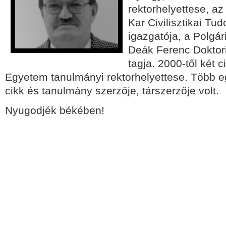
rektorhelyettese, a
Kar Civilisztikai T
igazgatója, a Polgár
Deák Ferenc Doktori
tagja.
2000-től két c
Egyetem tanulmányi rektorhelyettese.
Több e
cikk és tanulmány
szerzője, társzerzője volt.
Nyugodjék békében!