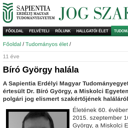
FŐOLDAL
FELVÉTELI
RÓLUNK
HALLGATÓI ÉLET
TUDOM
Ke
Főoldal
/
Tudományos élet
/
11 éve
Bíró György halála
A Sapientia Erdélyi Magyar Tudományegy
értesült Dr. Bíró György, a Miskolci Egyete
polgári jog elismert szakértőjének haláláról
Életének 60. évében
2015. szeptember 10
György, a Miskolci 