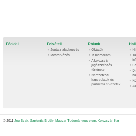
Főoldal
Felvételi
Rólunk
Hall
Jogász alapképzés
Oktatók
Hí
Mesterkézés
In memoriam
Ta
in
A kolozsvári
jogászképzés
Co
története
Dr
Nemzetközi
ha
kapcsolatok és
Kö
partnerszervezetek
Al
© 2011
Jog Szak, Sapientia Erdélyi Magyar Tudományegyetem, Kolozsvári Kar