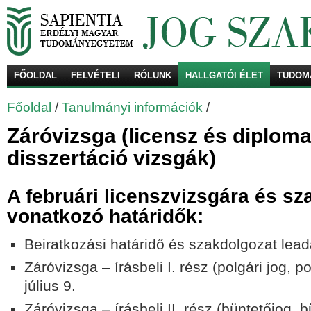
FŐOLDAL
FELVÉTELI
RÓLUNK
HALLGATÓI ÉLET
TUDOM
Ke
Főoldal
/
Tanulmányi információk
/
Záróvizsga (licensz és diploma
disszertáció vizsgák)
A februári licenszvizsgára és sz
vonatkozó határidők:
Beiratkozási határidő és szakdolgozat leadá
Záróvizsga – írásbeli I. rész (polgári jog, po
július 9.
Záróvizsga – írásbeli II. rész (büntetőjog, b