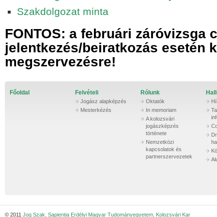
Szakdolgozat minta
FONTOS: a februári záróvizsga 
jelentkezés/beiratkozás esetén k
megszervezésre!
Főoldal
Felvételi
Rólunk
Hall
Jogász alapképzés
Oktatók
Hí
Mesterkézés
In memoriam
Ta
in
A kolozsvári
jogászképzés
Co
története
Dr
Nemzetközi
ha
kapcsolatok és
Kö
partnerszervezetek
Al
© 2011
Jog Szak, Sapientia Erdélyi Magyar Tudományegyetem, Kolozsvári Kar