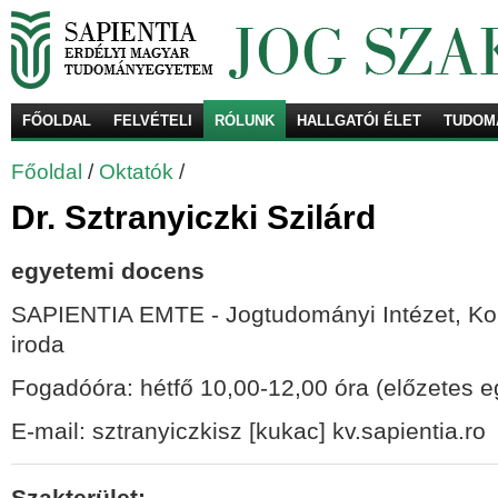
FŐOLDAL
FELVÉTELI
RÓLUNK
HALLGATÓI ÉLET
TUDOM
Ke
Főoldal
/
Oktatók
/
Dr. Sztranyiczki Szilárd
egyetemi docens
SAPIENTIA EMTE - Jogtudományi Intézet, Kolo
iroda
Fogadóóra: hétfő 10,00-12,00 óra (előzetes e
E-mail: sztranyiczkisz [kukac] kv.sapientia.ro
Szakterület: