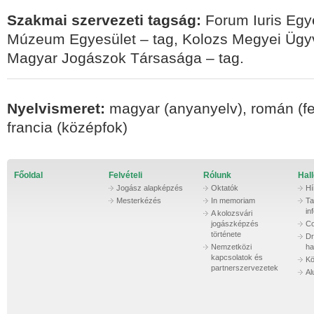
Szakmai szervezeti tagság:
Forum Iuris Egye
Múzeum Egyesület – tag, Kolozs Megyei Ügyv
Magyar Jogászok Társasága – tag.
Nyelvismeret:
magyar (anyanyelv), román (fe
francia (középfok)
Főoldal
Felvételi
Rólunk
Hall
Jogász alapképzés
Oktatók
Hí
Mesterkézés
In memoriam
Ta
in
A kolozsvári
jogászképzés
Co
története
Dr
Nemzetközi
ha
kapcsolatok és
Kö
partnerszervezetek
Al