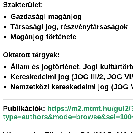
Szakterület:
Gazdasági magánjog
Társasági jog, részvénytársaságok
Magánjog története
Oktatott tárgyak:
Állam és jogtörténet, Jogi kultúrtört
Kereskedelmi jog (JOG III/2, JOG VI/
Nemzetközi kereskedelmi jog (JOG V
Publikációk:
https://m2.mtmt.hu/gui2/
type=authors&mode=browse&sel=100