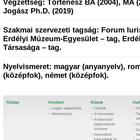
Végzettség:
Történész BA (2004), MA (2
Jogász Ph.D. (2019)
Szakmai szervezeti tagság:
Forum Iuris
Erdélyi Múzeum-Egyesület – tag, Erdé
Társasága – tag.
Nyelvismeret:
magyar (anyanyelv), rom
(középfok), német (középfok).
Főoldal
Felvételi
Rólunk
Hall
Jogász alapképzés
Oktatók
Hí
Mesterkézés
In memoriam
Ta
in
A kolozsvári
jogászképzés
Co
története
Dr
Nemzetközi
ha
kapcsolatok és