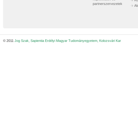
Kö
partnerszervezetek
Al
© 2011
Jog Szak, Sapientia Erdélyi Magyar Tudományegyetem, Kolozsvári Kar