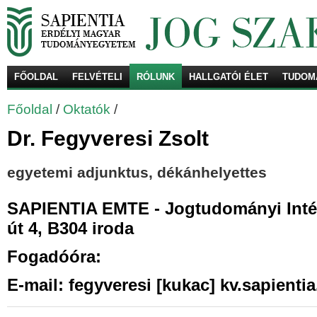
FŐOLDAL
FELVÉTELI
RÓLUNK
HALLGATÓI ÉLET
TUDOM
Ke
Főoldal
/
Oktatók
/
Dr. Fegyveresi Zsolt
egyetemi adjunktus, dékánhelyettes
SAPIENTIA EMTE - Jogtudományi Intéz
út 4, B304 iroda
Fogadóóra:
E-mail: fegyveresi [kukac] kv.sapientia