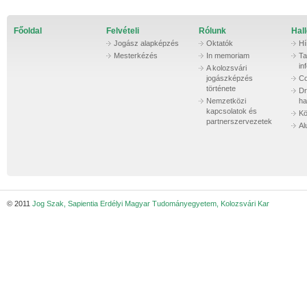
Főoldal
Felvételi
Rólunk
Hall
Jogász alapképzés
Oktatók
Hí
Mesterkézés
In memoriam
Ta
in
A kolozsvári
jogászképzés
Co
története
Dr
Nemzetközi
ha
kapcsolatok és
Kö
partnerszervezetek
Al
© 2011
Jog Szak, Sapientia Erdélyi Magyar Tudományegyetem, Kolozsvári Kar