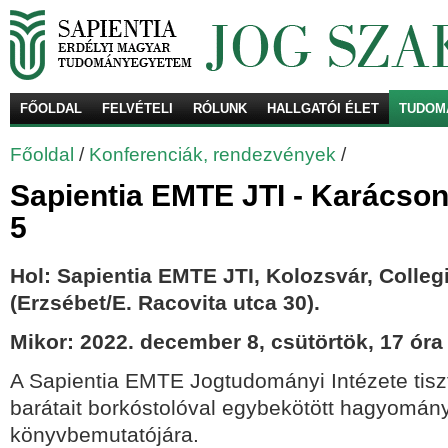
FŐOLDAL
FELVÉTELI
RÓLUNK
HALLGATÓI ÉLET
TUDOM
Ke
Főoldal
/
Konferenciák, rendezvények
/
Sapientia EMTE JTI - Karácso
5
Hol: Sapientia EMTE JTI, Kolozsvár, Colle
(Erzsébet/E. Racovita utca 30).
Mikor: 2022. december 8, csütörtök, 17 óra
A Sapientia EMTE Jogtudományi Intézete tiszt
barátait borkóstolóval egybekötött hagyomán
könyvbemutatójára.