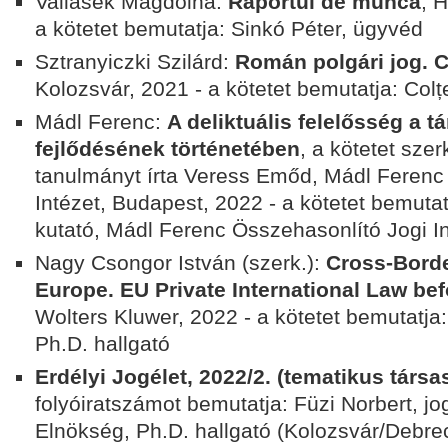
Vallasek Magdolna:
Raportul de muncă
, 
a kötetet bemutatja: Sinkó Péter, ügyvéd
Sztranyiczki Szilárd:
Román polgári jog. C
Kolozsvár, 2021 - a kötetet bemutatja: Col
Mádl Ferenc:
A deliktuális felelősség a t
fejlődésének történetében
, a kötetet sze
tanulmányt írta Veress Emőd, Mádl Ferenc
Intézet, Budapest, 2022
- a kötetet bemutat
kutató,
Mádl Ferenc Összehasonlító Jogi In
Nagy Csongor István (szerk.):
Cross-Border
Europe. EU Private International Law bef
Wolters Kluwer, 2022
- a kötetet bemutatja
Ph.D. hallgató
Erdélyi Jogélet, 2022/2. (tematikus társa
folyóiratszámot bemutatja: Füzi Norbert,
Elnökség, Ph.D. hallgató (Kolozsvár/Debre