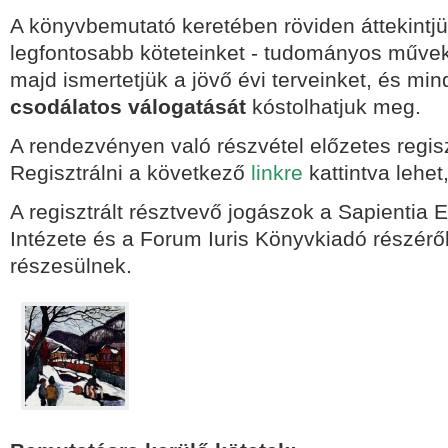
A könyvbemutató keretében röviden áttekintj
legfontosabb köteteinket - tudományos művek
majd ismertetjük a jövő évi terveinket, és m
csodálatos válogatását
kóstolhatjuk meg.
A rendezvényen való részvétel előzetes regisz
Regisztrálni a következő
linkre
kattintva lehet
A regisztrált résztvevő jogászok a Sapienti
Intézete és a Forum Iuris Könyvkiadó részér
részesülnek.