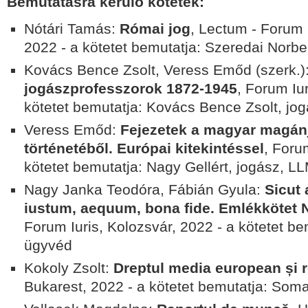
Bemutatásra kerülő kötetek:
Nótári Tamás:
Római jog
, Lectum - Forum 
2022 -
a kötetet bemutatja: Szeredai Norber
Kovács Bence Zsolt, Veress Emőd (szerk.)
jogászprofesszorok 1872-1945
,
Forum Iur
kötetet bemutatja:
Kovács Bence Zsolt, jo
Veress Emőd:
Fejezetek a magyar magánj
történetéből. Európai kitekintéssel
, Foru
kötetet bemutatja: Nagy Gellért, jogász, LL
Nagy Janka Teodóra, Fábián Gyula:
Sicut
iustum, aequum, bona fide. Emlékkötet N
Forum Iuris, Kolozsvár, 2022 - a kötetet be
ügyvéd
Kokoly Zsolt:
Dreptul media european și
Bukarest, 2022
- a kötetet bemutatja: Som