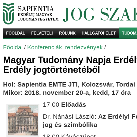
FŐOLDAL
FELVÉTELI
RÓLUNK
HALLGATÓI ÉLET
TUDOM
Ke
Főoldal
/
Konferenciák, rendezvények
/
Magyar Tudomány Napja Erdél
Erdély jogtörténetéből
Hol: Sapientia EMTE JTI, Kolozsvár, Tordai
Mikor: 2018. november 20-a, kedd, 17 óra
17,00
Előadás
Dr. Nánási László:
Az Erdélyi 
jog és szimbólika
18.00 Kávészünet