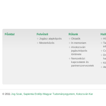
Főoldal
Felvételi
Rólunk
Hall
Jogász alapképzés
Oktatók
Hí
Mesterkézés
In memoriam
Ta
in
A kolozsvári
jogászképzés
Co
története
Dr
Nemzetközi
ha
kapcsolatok és
Kö
partnerszervezetek
Al
© 2011
Jog Szak, Sapientia Erdélyi Magyar Tudományegyetem, Kolozsvári Kar