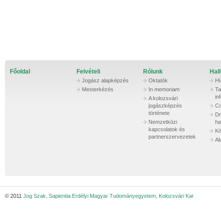
Főoldal
Felvételi
Rólunk
Hall
Jogász alapképzés
Oktatók
Hí
Mesterkézés
In memoriam
Ta
in
A kolozsvári
jogászképzés
Co
története
Dr
Nemzetközi
ha
kapcsolatok és
Kö
partnerszervezetek
Al
© 2011
Jog Szak, Sapientia Erdélyi Magyar Tudományegyetem, Kolozsvári Kar