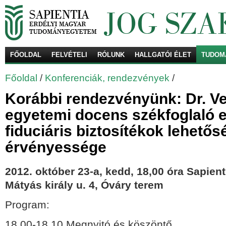
FŐOLDAL
FELVÉTELI
RÓLUNK
HALLGATÓI ÉLET
TUDOM
Ke
Főoldal
/
Konferenciák, rendezvények
/
Korábbi rendezvényünk: Dr. 
egyetemi docens székfoglaló 
fiduciáris biztosítékok lehetős
érvényessége
2012. október 23-a, kedd, 18,00 óra Sapien
Mátyás király u. 4, Óváry terem
Program:
18,00-18,10 Megnyitó és köszöntő