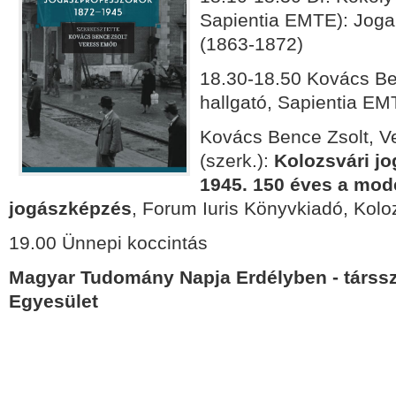
Sapientia EMTE): Joga
(1863-1872)
18.30-18.50
Kovács Ben
hallgató, Sapientia EM
Kovács Bence Zsolt, 
(szerk.):
Kolozsvári j
1945.
150 éves a mod
jogászképzés
, Forum Iuris Könyvkiadó, Kolo
19.00 Ünnepi koccintás
Magyar Tudomány Napja Erdélyben - társs
Egyesület