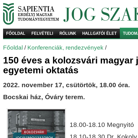
FŐOLDAL
FELVÉTELI
RÓLUNK
HALLGATÓI ÉLET
TUDOM
Ke
Főoldal
/
Konferenciák, rendezvények
/
150 éves a kolozsvári magyar
egyetemi oktatás
2022. november 17, csütörtök, 18.00 óra.
Bocskai ház, Óváry terem.
18.00-18.10 Megnyitó
18.10-18.30 Dr. Kokoly