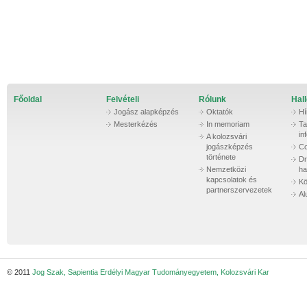
Főoldal
Felvételi
Rólunk
Hall
Jogász alapképzés
Oktatók
Hí
Mesterkézés
In memoriam
Ta
in
A kolozsvári
jogászképzés
Co
története
Dr
Nemzetközi
ha
kapcsolatok és
Kö
partnerszervezetek
Al
© 2011
Jog Szak, Sapientia Erdélyi Magyar Tudományegyetem, Kolozsvári Kar