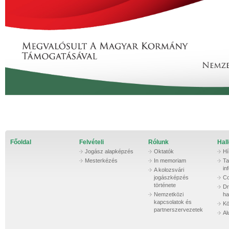
Főoldal
Felvételi
Rólunk
Hall
Jogász alapképzés
Oktatók
Hí
Mesterkézés
In memoriam
Ta
in
A kolozsvári
jogászképzés
Co
története
Dr
Nemzetközi
ha
kapcsolatok és
Kö
partnerszervezetek
Al