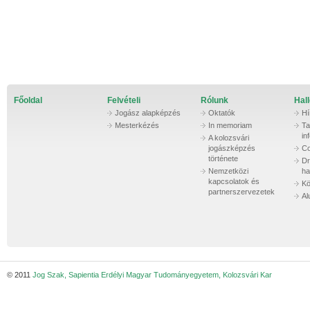
Főoldal
Felvételi
Rólunk
Hall
Jogász alapképzés
Oktatók
Hí
Mesterkézés
In memoriam
Ta
in
A kolozsvári
jogászképzés
Co
története
Dr
Nemzetközi
ha
kapcsolatok és
Kö
partnerszervezetek
Al
© 2011
Jog Szak, Sapientia Erdélyi Magyar Tudományegyetem, Kolozsvári Kar