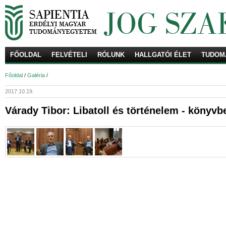
FŐOLDAL
FELVÉTELI
RÓLUNK
HALLGATÓI ÉLET
TUDOM
Ke
Főoldal
/
Galéria
/
2017.10.19.
Várady Tibor: Libatoll és történelem - könyv