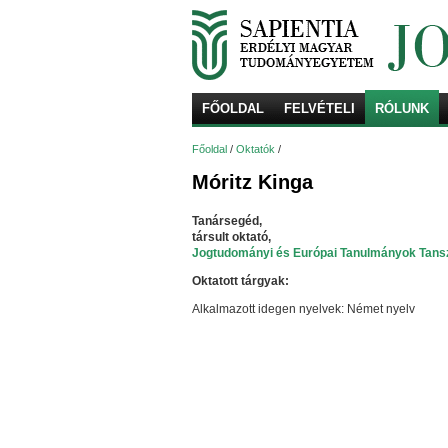
FŐOLDAL
FELVÉTELI
RÓLUNK
Főoldal
/
Oktatók
/
Móritz Kinga
Tanársegéd,
társult oktató,
Jogtudományi és Európai Tanulmányok Tans
Oktatott tárgyak:
Alkalmazott idegen nyelvek: Német nyelv