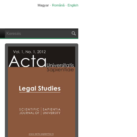
Magyar
·
Română
·
English